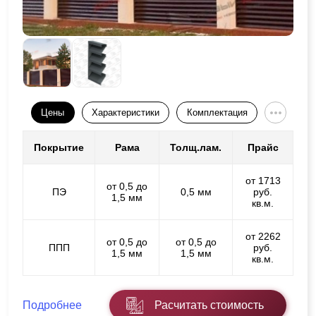
Цены
Характеристики
Комплектация
Покрытие
Рама
Толщ.лам.
Прайс
от 1713
от 0,5 до
ПЭ
0,5 мм
руб.
1,5 мм
кв.м.
от 2262
от 0,5 до
от 0,5 до
ППП
руб.
1,5 мм
1,5 мм
кв.м.
Подробнее
Расчитать стоимость