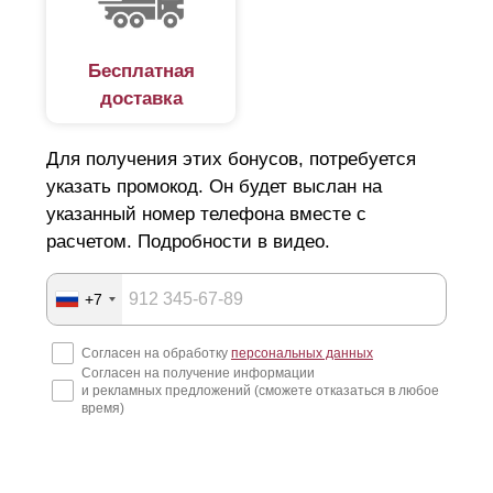
безопасность?
Увы, на рынке есть немало недобросовестных
Бесплатная
доставка
компаний. Наобещают "Золотые горы", и технично
скроются за ними. А у вас помимо потери денег, сроки
Для получения этих бонусов, потребуется
по строительству сорваны и все планы нарушены. Как
указать промокод. Он будет выслан на
подобрать идеальный вариант люксового ограждения и
указанный номер телефона вместе с
не попасть в руки мошенников, читайте далее.
расчетом. Подробности в видео.
Подготовка к строительству забора
+7
Начнем с того, что покупка и установка забора для дачи
Согласен на обработку
персональных данных
Согласен на получение информации
или для загородного дома, крайне затратная статья
и рекламных предложений (сможете отказаться в любое
расходов. Поэтому еще на этапе составления дизайн-
время)
проекта стоит детально продумать все нюансы:
определиться с типом, дизайном и размером