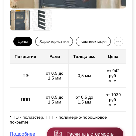
Цены
Характеристики
Комплектация
Покрытие
Рама
Толщ.лам.
Цена
от 942
от 0,5 до
ПЭ
0,5 мм
руб.
1,5 мм
кв.м.
от 1039
от 0,5 до
от 0,5 до
ППП
руб.
1,5 мм
1,5 мм
кв.м.
* ПЭ - полиэстер, ППП - полимерно-порошковое
покрытие
Подробнее
Расчитать стоимость