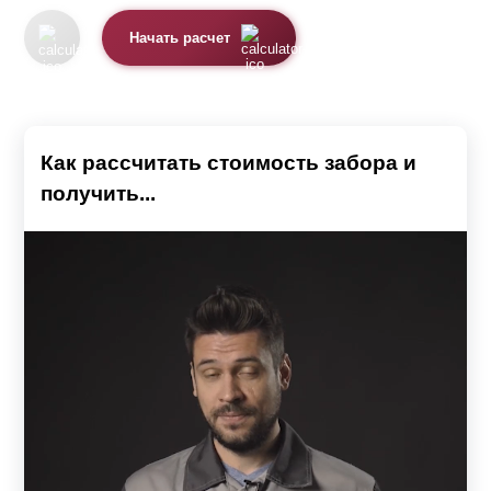
конструкции, также учесть особенности рельефа участка
Начать расчет
и характеристики грунта. Так как от этого напрямую
будет зависеть размер бюджета, необходимого для
воплощения вашей задумки.
Важным нюансом является проходимость. В случае,
Как рассчитать стоимость забора и
если дом находится в центральных частях города,
получить...
лучше всего подобрать глухой вариант ограждения. Так
вы сможете избежать посторонних взглядов и создать
эффект подавления шума от проезжающего
транспорта. К тому же, высокая конструкция станет
гарантом вашей безопасности и преградит путь ворам.
Перед строительством следует учитывать размеры
участка и дома. Они должны друг другу соответствовать.
Например, не очень красиво смотрится двухметровый
забор, который находится рядом с одноэтажным домом.