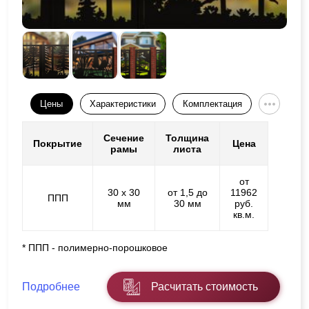
Цены
Характеристики
Комплектация
Сечение
Толщина
Покрытие
Цена
рамы
листа
от
30 х 30
от 1,5 до
11962
ППП
мм
30 мм
руб.
кв.м.
* ППП - полимерно-порошковое
Подробнее
Расчитать стоимость