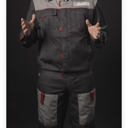
Чтобы добиться гармонии, необходимо подобрать
вариант на 1-1,5 метра. Если же ваш дом состоит из
нескольких этажей, то и забор должен быть значительно
выше.
Также важно обратить внимание на характер участка.
Если он расположен на местности с большим
перепадом высот или посреди холмов, то установка
конструкции значительно осложнится (увеличивается
бюджет). В этом случае можно выбрать более простой и
доступный вариант, который не потребует
дополнительных вложений.
Крайне важно, чтобы фасад коттеджа и лицевая часть
конструкции дополняли друг друга, создавая эффект
единой конструкции. А достигается он благодаря
исполнению конструкции и фасада в единой цветовой