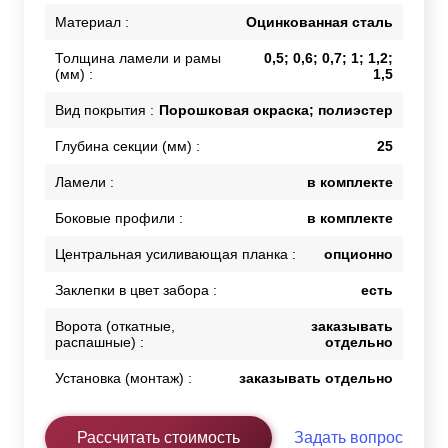
Материал :
Оцинкованная сталь
Толщина ламели и рамы
0,5; 0,6; 0,7; 1; 1,2;
(мм) :
1,5
Вид покрытия :
Порошковая окраска; полиэстер
Глубина секции (мм) :
25
Ламели :
в комплекте
Боковые профили :
в комплекте
Центральная усиливающая планка :
опционно
Заклепки в цвет забора :
есть
Ворота (откатные,
заказывать
распашные) :
отдельно
Установка (монтаж) :
заказывать отдельно
Рассчитать стоимость
Задать вопрос