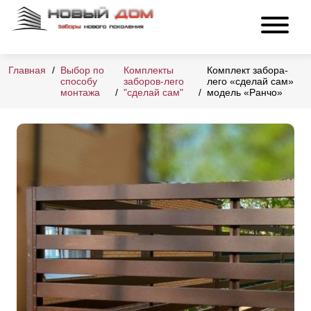
Главная
Выбор по
Комплекты
Комплект забора-
способу
заборов-лего
лего «сделай сам»
монтажа
"сделай сам"
модель «Ранчо»